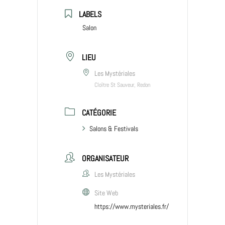
LABELS
Salon
LIEU
Les Mystériales
Cloître St Sauveur, Redon
CATÉGORIE
Salons & Festivals
ORGANISATEUR
Les Mystériales
Site Web
https://www.mysteriales.fr/